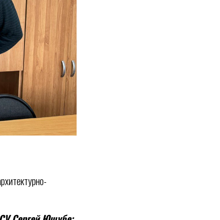
архитектурно-
СУ Сергей Ющубе: