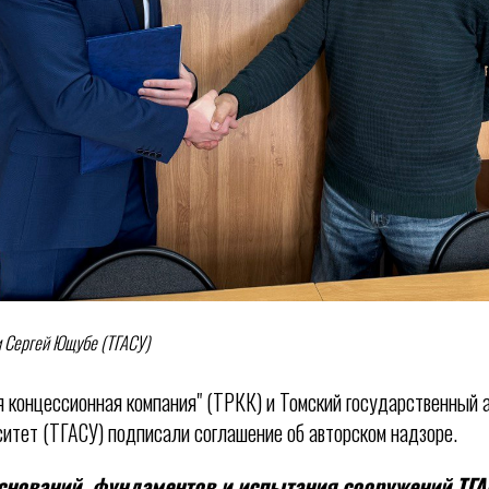
и Сергей Ющубе (ТГАСУ)
я концессионная компания" (ТРКК) и Томский государственный 
итет (ТГАСУ) подписали соглашение об авторском надзоре.
нований, фундаментов и испытания сооружений ТГА