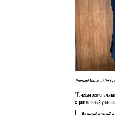
Дмитрий Митасов (ТРКК) 
"Томская региональна
строительный универс
Завкафедрой ос