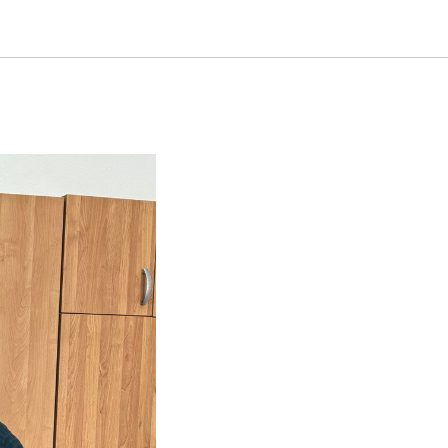
тва КПО