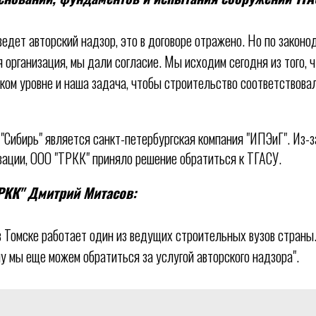
ведет авторский надзор, это в договоре отражено. Но по закон
я организация, мы дали согласие. Мы исходим сегодня из того, 
оком уровне и наша задача, чтобы строительство соответствова
"Сибирь" является санкт-петербургская компания "ИПЭиГ". Из-з
зации, ООО "ТРКК" приняло решение обратиться к ТГАСУ.
РКК" Дмитрий Митасов:
 в Томске работает один из ведущих строительных вузов страны.
му мы еще можем обратиться за услугой авторского надзора".