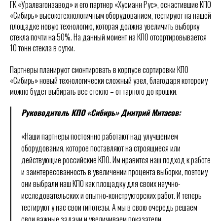
ГК «Уралвагонзавод» и его партнер «Хусманн Рус», оснастившие КПО
«Сибирь» высокотехнологичным оборудованием, тестируют на нашей
площадке новую технологию, которая должна увеличить выборку
стекла почти на 50%. На данный момент на КПО отсортировывается
10 тонн стекла в сутки.
Партнеры планируют смонтировать в корпусе сортировки КПО
«Сибирь» новый технологически сложный узел, благодаря которому
можно будет выбирать все стекло – от тарного до крошки.
Руководитель КПО «Сибирь» Дмитрий Митасов:
«Наши партнеры постоянно работают над улучшением
оборудования, которое поставляют на строящиеся или
действующие российские КПО. Им нравится наш подход к работе
и заинтересованность в увеличении процента выборки, поэтому
они выбрали наш КПО как площадку для своих научно-
исследовательских и опытно-конструкторских работ. И теперь
тестируют у нас свои гипотезы. А мы в свою очередь решаем
свои важные задачи и увеличиваем показатели