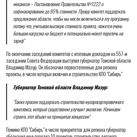
механизм – Постановление Правительства №1222 о
софинасировании до 95% стоимости. Прошу комитет поддержать
предложение области, чтобы мы могли включиться в эту программу,
потому что, учитывая высокую стоимость проекта, ложится очень
большая нагрузка на бюджет и потенциально может перелечь на
тариф"
По окончании заседаний комитетов с итоговым докладом на 557-м
заседании Совета Федерации выступил губернатор Томской области
Владимир Мазур. Он обозначил первостепенные для региона
проекты, в число которых включил и строительство КПО "Сибирь"
Губернатор Томской области Владимир Мазур:
"Также просим поддержать строительство мусоросортировочного
комплекса, который существенно улучшит экологию. Начинаем
строить этот объект на принципах концессии"
Помимо КПО "Сибирь" в числе приоритетов для региона губернатор
обозначил еще порядка 10 проектов: строительство детского